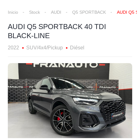
Inicio
Stock
AUDI
Q5 SPORTBACK
AUDI Q5 S
AUDI Q5 SPORTBACK 40 TDI
BLACK-LINE
2022
SUV/4x4/Pickup
Diésel