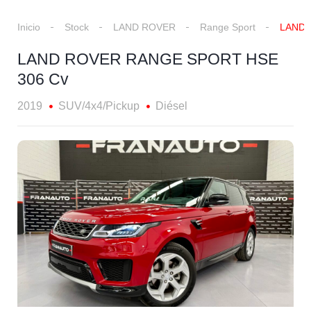
Inicio
Stock
LAND ROVER
Range Sport
LAND 
LAND ROVER RANGE SPORT HSE
306 Cv
2019
SUV/4x4/Pickup
Diésel