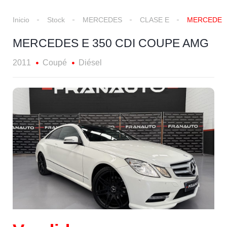
Inicio
Stock
MERCEDES
CLASE E
MERCEDES 
MERCEDES E 350 CDI COUPE AMG
2011
Coupé
Diésel