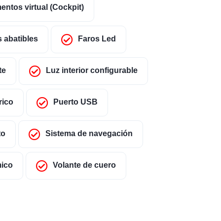
entos virtual (Cockpit)
 abatibles
Faros Led
te
Luz interior configurable
rico
Puerto USB
to
Sistema de navegación
mico
Volante de cuero