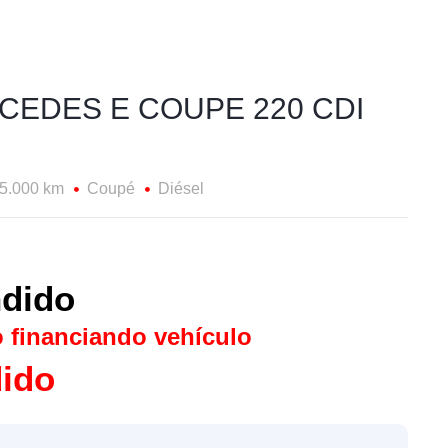
CEDES E COUPE 220 CDI
5.000 km
Coupé
Diésel
dido
o financiando vehículo
ido