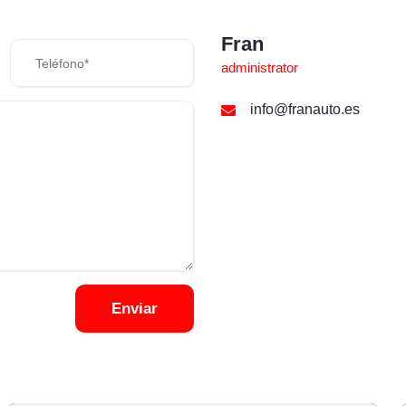
Fran
administrator
info@franauto.es
Enviar