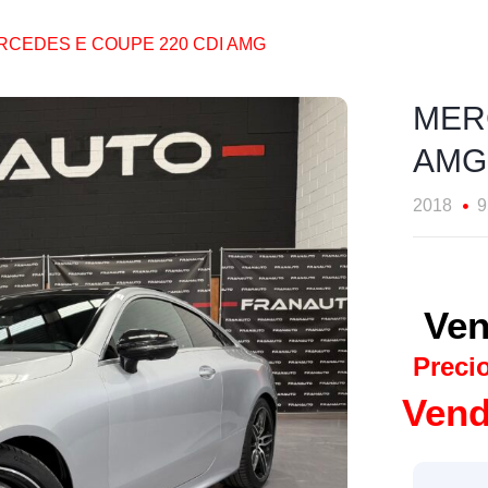
RCEDES E COUPE 220 CDI AMG
MER
AMG
2018
9
Ven
Preci
Vend