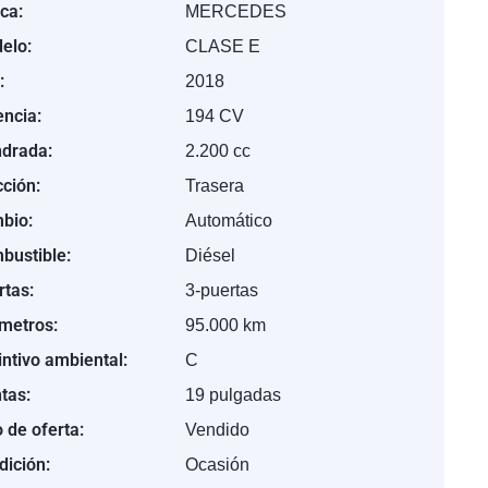
ca:
MERCEDES
elo:
CLASE E
:
2018
encia:
194 CV
ndrada:
2.200 cc
cción:
Trasera
bio:
Automático
bustible:
Diésel
rtas:
3-puertas
ómetros:
95.000 km
intivo ambiental:
C
tas:
19 pulgadas
 de oferta:
Vendido
dición:
Ocasión