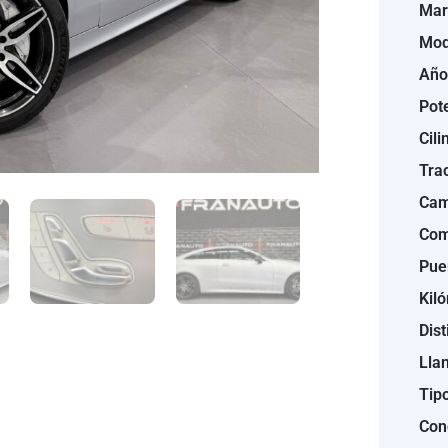
Mar
Mod
Año
Pot
Cili
Tra
Cam
Com
Pue
Kil
Dist
Llan
Tipo
Con