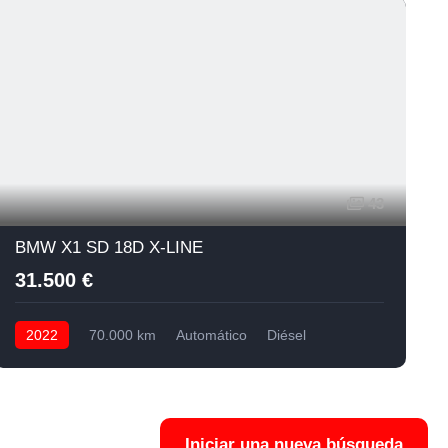
43
BMW X1 SD 18D X-LINE
31.500 €
2022
70.000 km
Automático
Diésel
Iniciar una nueva búsqueda