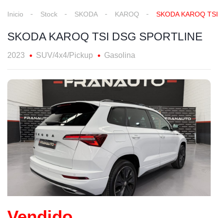
Inicio
Stock
SKODA
KAROQ
SKODA KAROQ TSI
SKODA KAROQ TSI DSG SPORTLINE
2023
SUV/4x4/Pickup
Gasolina
Vendido