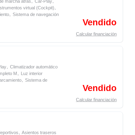
e marcha atrás
,
Car-Play
,
strumentos virtual (Cockpit)
,
iento
,
Sistema de navegación
Vendido
Calcular financiación
lay
,
Climatizador automático
ompleto M
,
Luz interior
arcamiento
,
Sistema de
Vendido
Calcular financiación
eportivos
,
Asientos traseros