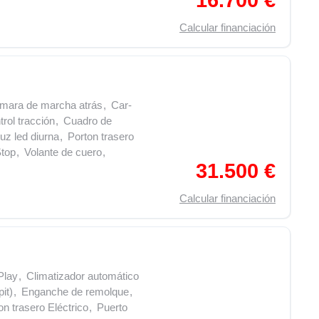
16.700 €
Calcular financiación
mara de marcha atrás
,
Car-
rol tracción
,
Cuadro de
uz led diurna
,
Porton trasero
Stop
,
Volante de cuero
,
31.500 €
Calcular financiación
Play
,
Climatizador automático
it)
,
Enganche de remolque
,
on trasero Eléctrico
,
Puerto