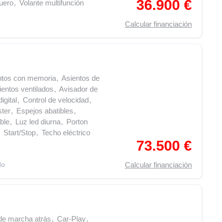
36.900 €
uero
,
Volante multifunción
Calcular financiación
ntos con memoria
,
Asientos de
ientos ventilados
,
Avisador de
igital
,
Control de velocidad
,
ter
,
Espejos abatibles
,
able
,
Luz led diurna
,
Porton
Start/Stop
,
Techo eléctrico
73.500 €
do
Calcular financiación
e marcha atrás
,
Car-Play
,