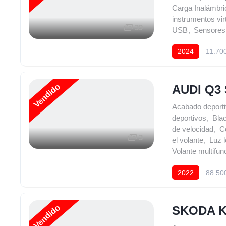
Carga Inalámbri
instrumentos vir
39
USB
,
Sensores
2024
11.70
Vendido
AUDI Q3
Acabado deporti
deportivos
,
Bla
de velocidad
,
Co
3
el volante
,
Luz l
Volante multifun
2022
88.50
Vendido
SKODA K