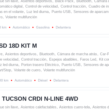
ue sin llave
,
Asientos deportivos
,
Black-Pack
,
Bluetooth
,
Cámara d
omático digital
,
Control de velocidad
,
Control tracción
,
Cuadro de in
s en el volante
,
Luz led diurna
,
Puerto USB
,
Sensores de aparcam
ro
,
Volante multifunción
0 km
Automático
Gasolina
Delantera
SD 18D KIT M
ve
,
Asientos deportivos
,
Bluetooth
,
Cámara de marcha atrás
,
Car-P
de velocidad
,
Control tracción
,
Espejos abatibles
,
Faros Led
,
Kit c
z led diurna
,
Porton trasero Eléctrico
,
Puerto USB
,
Sensores de ap
rt/Stop
,
Volante de cuero
,
Volante multifunción
00 km
Automático
Diésel
Delantera
 TUCSON CRDI N-LINE 4WD
ue sin llave
,
Asientos calefactables
,
Asientos cuero-tela
,
Asientos d