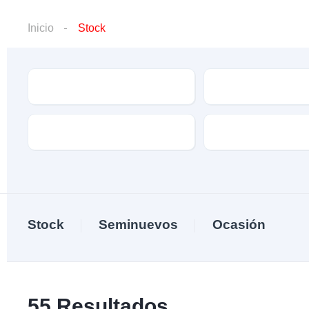
Inicio
Stock
Marca
Modelo
Kilómetros
Tracción
Stock
Seminuevos
Ocasión
55
Resultados