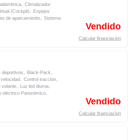
nalámbrica
,
Climatizador
rtual (Cockpit)
,
Espejos
es de aparcamiento
,
Sistema
Vendido
Calcular financiación
 deportivos
,
Black-Pack
,
 velocidad
,
Control tracción
,
 volante
,
Luz led diurna
,
 eléctrico Panorámico
,
Vendido
Calcular financiación