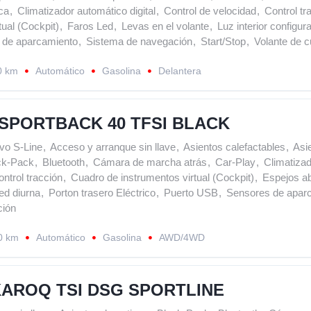
ca
,
Climatizador automático digital
,
Control de velocidad
,
Control tr
tual (Cockpit)
,
Faros Led
,
Levas en el volante
,
Luz interior configur
 de aparcamiento
,
Sistema de navegación
,
Start/Stop
,
Volante de c
0 km
Automático
Gasolina
Delantera
 SPORTBACK 40 TFSI BLACK
vo S-Line
,
Acceso y arranque sin llave
,
Asientos calefactables
,
Asi
ck-Pack
,
Bluetooth
,
Cámara de marcha atrás
,
Car-Play
,
Climatizad
ntrol tracción
,
Cuadro de instrumentos virtual (Cockpit)
,
Espejos ab
ed diurna
,
Porton trasero Eléctrico
,
Puerto USB
,
Sensores de apar
ción
0 km
Automático
Gasolina
AWD/4WD
AROQ TSI DSG SPORTLINE