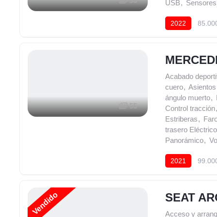
35
USB
,
Sensores
2022
85.00
MERCEDE
Acabado deport
cuero
,
Asientos
ángulo muerto
,
55
Control tracción
Estriberas
,
Far
trasero Eléctrico
Panorámico
,
Vo
2021
99.00
Vendido
SEAT AR
Acceso y arranq