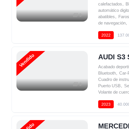
calefactados
,
B
automático digita
3
abatibles
,
Faros
de navegación
,
2022
137.0
Vendido
AUDI S3
Acabado deporti
Bluetooth
,
Car-
Cuadro de instru
3
Puerto USB
,
Se
Volante de cuer
2023
40.00
MERCEDE