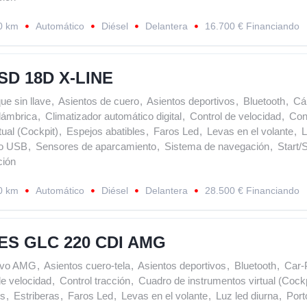
0 km
Automático
Diésel
Delantera
16.700 € Financiando
SD 18D X-LINE
ue sin llave
,
Asientos de cuero
,
Asientos deportivos
,
Bluetooth
,
Cá
lámbrica
,
Climatizador automático digital
,
Control de velocidad
,
Cont
tual (Cockpit)
,
Espejos abatibles
,
Faros Led
,
Levas en el volante
,
L
to USB
,
Sensores de aparcamiento
,
Sistema de navegación
,
Start/
ción
0 km
Automático
Diésel
Delantera
28.500 € Financiando
S GLC 220 CDI AMG
ivo AMG
,
Asientos cuero-tela
,
Asientos deportivos
,
Bluetooth
,
Car-
de velocidad
,
Control tracción
,
Cuadro de instrumentos virtual (Cockp
es
,
Estriberas
,
Faros Led
,
Levas en el volante
,
Luz led diurna
,
Port