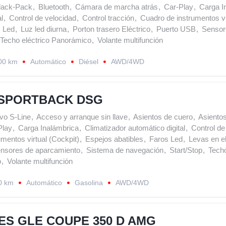
lack-Pack
,
Bluetooth
,
Cámara de marcha atrás
,
Car-Play
,
Carga I
l
,
Control de velocidad
,
Control tracción
,
Cuadro de instrumentos vi
 Led
,
Luz led diurna
,
Porton trasero Eléctrico
,
Puerto USB
,
Sensor
Techo eléctrico Panorámico
,
Volante multifunción
00 km
Automático
Diésel
AWD/4WD
 SPORTBACK DSG
vo S-Line
,
Acceso y arranque sin llave
,
Asientos de cuero
,
Asientos
Play
,
Carga Inalámbrica
,
Climatizador automático digital
,
Control de
mentos virtual (Cockpit)
,
Espejos abatibles
,
Faros Led
,
Levas en el
nsores de aparcamiento
,
Sistema de navegación
,
Start/Stop
,
Techo
o
,
Volante multifunción
0 km
Automático
Gasolina
AWD/4WD
S GLE COUPE 350 D AMG