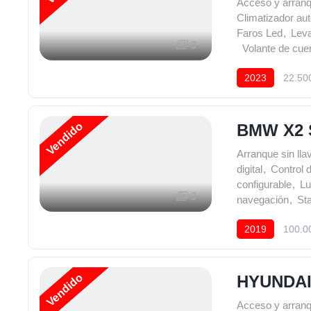
Acceso y arranq
Climatizador aut
Faros Led
,
Leva
3
,
Volante de cue
2023
22.50
Vendido
BMW X2 
Arranque sin lla
digital
,
Control 
configurable
,
Lu
3
navegación
,
Sta
2019
100.0
Vendido
HYUNDAI
Acceso y arranq