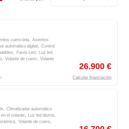
entos cuero-tela
,
Asientos
or automático digital
,
Control
atibles
,
Faros Led
,
Luz led
p
,
Volante de cuero
,
Volante
26.900 €
o
Calcular financiación
th
,
Climatizador automático
en el volante
,
Luz led diurna
,
norámico
,
Volante de cuero
,