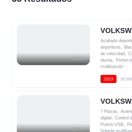
VOLKSWA
Acabado deporti
deportivos
,
Bla
de velocidad
,
Co
18
diurna
,
Porton t
multifunción
2023
28.50
VOLKSW
7 Plazas
,
Asien
digital
,
Control 
Puerto USB
,
Ra
37
Volante multifun