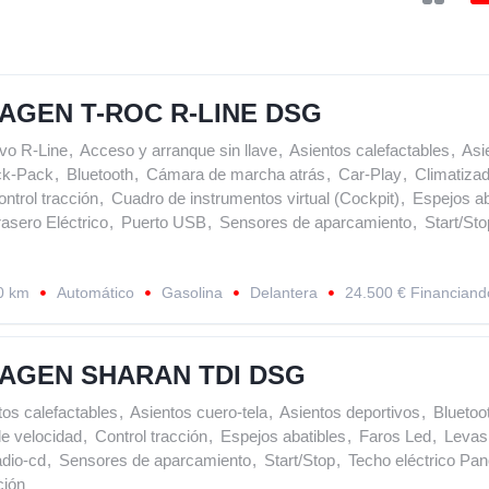
GEN T-ROC R-LINE DSG
vo R-Line
,
Acceso y arranque sin llave
,
Asientos calefactables
,
Asi
ck-Pack
,
Bluetooth
,
Cámara de marcha atrás
,
Car-Play
,
Climatizad
ntrol tracción
,
Cuadro de instrumentos virtual (Cockpit)
,
Espejos ab
rasero Eléctrico
,
Puerto USB
,
Sensores de aparcamiento
,
Start/Sto
0 km
Automático
Gasolina
Delantera
24.500 € Financiand
AGEN SHARAN TDI DSG
tos calefactables
,
Asientos cuero-tela
,
Asientos deportivos
,
Bluetoo
de velocidad
,
Control tracción
,
Espejos abatibles
,
Faros Led
,
Levas 
dio-cd
,
Sensores de aparcamiento
,
Start/Stop
,
Techo eléctrico Pa
ción