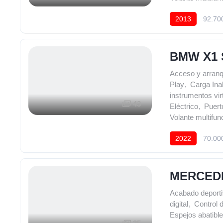
2013
92.70
BMW X1 
Acceso y arranq
Play
,
Carga Ina
instrumentos vir
43
Eléctrico
,
Puer
Volante multifun
2022
70.00
MERCEDE
Acabado deport
digital
,
Control 
Espejos abatibl